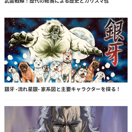
武装戦線！歴代の総長による歴史とカリスマ性
銀牙 -流れ星銀- 家系図と主要キャラクターを探る！