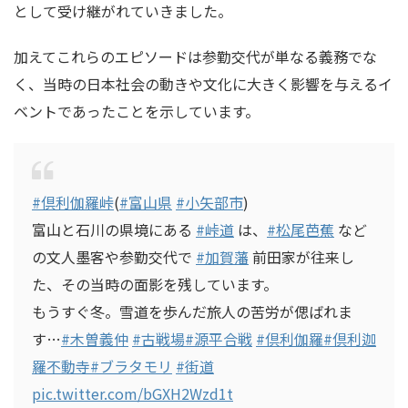
として受け継がれていきました。
加えてこれらのエピソードは参勤交代が単なる義務でな
く、当時の日本社会の動きや文化に大きく影響を与えるイ
ベントであったことを示しています。
#倶利伽羅峠
(
#富山県
#小矢部市
)
富山と石川の県境にある
#峠道
は、
#松尾芭蕉
など
の文人墨客や参勤交代で
#加賀藩
前田家が往来し
た、その当時の面影を残しています。
もうすぐ冬。雪道を歩んだ旅人の苦労が偲ばれま
す…
#木曽義仲
#古戦場
#源平合戦
#倶利伽羅
#倶利迦
羅不動寺
#ブラタモリ
#街道
pic.twitter.com/bGXH2Wzd1t